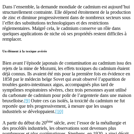
Dans l’ensemble, la demande mondiale de cadmium est aujourd’hui
structurellement contrainte. Elle dépend étroitement de la production
de zinc et diminue progressivement dans de nombreux secteurs sous
l’effet des substitutions technologiques et des restrictions
réglementaires. Malgré cela, le cadmium conserve un rôle dans
quelques applications de niche où ses propriétés restent difficiles à
remplacer.
Un élément à la toxique avérée
Bien avant l’épisode japonais de contamination au cadmium issu des
rejets de la mine de Mozumi, les effets toxiques du cadmium étaient
déjà connus. Ils avaient été mis pour la première fois en évidence en
1858 par le médecin belge Sovet qui avait observé l’apparition de
troubles gastro-intestinaux aigus, accompagnés plus tard de
symptômes respiratoires sévères, chez trois personnes ayant utilisé
du carbonate de cadmium pour polir de l’argenterie dans une maison
bruxelloise.
[9]
Outre ces cas isolés, la toxicité du cadmium ne fut
reportée que très progressivement, à mesure que les usages
industriels se développaient.
[10]
ème
A partir du début du 20
siècle, avec l’essor de la métallurgie et
des procédés industriels, les observations sont devenues plus
nombreuses et plus systématiques. Stephens, en 1920, a ainsi décrit