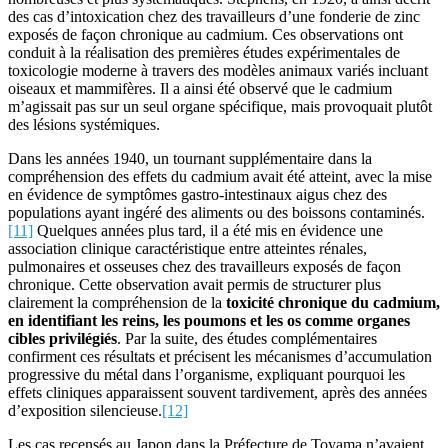
des cas d’intoxication chez des travailleurs d’une fonderie de zinc
exposés de façon chronique au cadmium. Ces observations ont
conduit à la réalisation des premières études expérimentales de
toxicologie moderne à travers des modèles animaux variés incluant
oiseaux et mammifères. Il a ainsi été observé que le cadmium
m’agissait pas sur un seul organe spécifique, mais provoquait plutôt
des lésions systémiques.
Dans les années 1940, un tournant supplémentaire dans la
compréhension des effets du cadmium avait été atteint, avec la mise
en évidence de symptômes gastro-intestinaux aigus chez des
populations ayant ingéré des aliments ou des boissons contaminés.
[11]
Quelques années plus tard, il a été mis en évidence une
association clinique caractéristique entre atteintes rénales,
pulmonaires et osseuses chez des travailleurs exposés de façon
chronique. Cette observation avait permis de structurer plus
clairement la compréhension de la
toxicité chronique du cadmium,
en identifiant les reins, les poumons et les os comme organes
cibles privilégiés
. Par la suite, des études complémentaires
confirment ces résultats et précisent les mécanismes d’accumulation
progressive du métal dans l’organisme, expliquant pourquoi les
effets cliniques apparaissent souvent tardivement, après des années
d’exposition silencieuse.
[12]
Les cas recensés au Japon dans la Préfecture de Toyama n’avaient