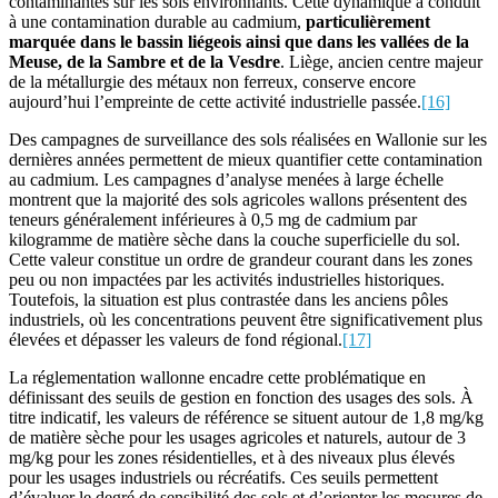
contaminantes sur les sols environnants. Cette dynamique a conduit
à une contamination durable au cadmium,
particulièrement
marquée dans le bassin liégeois ainsi que dans les vallées de la
Meuse, de la Sambre et de la Vesdre
. Liège, ancien centre majeur
de la métallurgie des métaux non ferreux, conserve encore
aujourd’hui l’empreinte de cette activité industrielle passée.
[16]
Des campagnes de surveillance des sols réalisées en Wallonie sur les
dernières années permettent de mieux quantifier cette contamination
au cadmium. Les campagnes d’analyse menées à large échelle
montrent que la majorité des sols agricoles wallons présentent des
teneurs généralement inférieures à 0,5 mg de cadmium par
kilogramme de matière sèche dans la couche superficielle du sol.
Cette valeur constitue un ordre de grandeur courant dans les zones
peu ou non impactées par les activités industrielles historiques.
Toutefois, la situation est plus contrastée dans les anciens pôles
industriels, où les concentrations peuvent être significativement plus
élevées et dépasser les valeurs de fond régional.
[17]
La réglementation wallonne encadre cette problématique en
définissant des seuils de gestion en fonction des usages des sols. À
titre indicatif, les valeurs de référence se situent autour de 1,8 mg/kg
de matière sèche pour les usages agricoles et naturels, autour de 3
mg/kg pour les zones résidentielles, et à des niveaux plus élevés
pour les usages industriels ou récréatifs. Ces seuils permettent
d’évaluer le degré de sensibilité des sols et d’orienter les mesures de