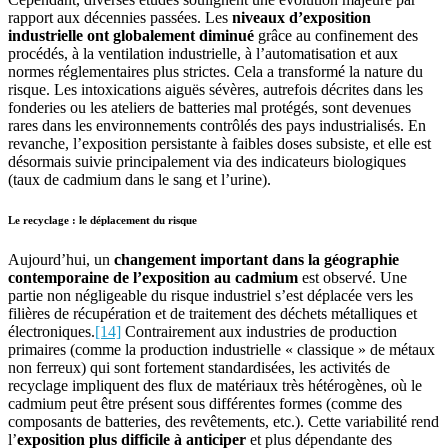
rapport aux décennies passées. Les
niveaux d’exposition
industrielle ont globalement diminué
grâce au confinement des
procédés, à la ventilation industrielle, à l’automatisation et aux
normes réglementaires plus strictes. Cela a transformé la nature du
risque. Les intoxications aiguës sévères, autrefois décrites dans les
fonderies ou les ateliers de batteries mal protégés, sont devenues
rares dans les environnements contrôlés des pays industrialisés. En
revanche, l’exposition persistante à faibles doses subsiste, et elle est
désormais suivie principalement via des indicateurs biologiques
(taux de cadmium dans le sang et l’urine).
Le recyclage : le déplacement du risque
Aujourd’hui, un
changement important dans la géographie
contemporaine de l’exposition au cadmium
est observé. Une
partie non négligeable du risque industriel s’est déplacée vers les
filières de récupération et de traitement des déchets métalliques et
électroniques.
[14]
Contrairement aux industries de production
primaires (comme la production industrielle « classique » de métaux
non ferreux) qui sont fortement standardisées, les activités de
recyclage impliquent des flux de matériaux très hétérogènes, où le
cadmium peut être présent sous différentes formes (comme des
composants de batteries, des revêtements, etc.). Cette variabilité rend
l’
exposition plus difficile à anticiper
et plus dépendante des