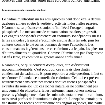
observés dans plusieurs autres pays européens ou nord-américains.
Les engrais phosphatés pointés du doigt
Le cadmium introduit sur les sols agricoles peut donc être là depuis
quelques années et être le vestige d’activités industrielles passées.
Néanmoins, sa présence est aujourd’hui liée à l’usage d’engrais
phosphatés. Le mécanisme de contamination est alors progressif.
Les engrais phosphatés contenant du cadmium sont épandus sur les
terres agricoles ; le métal s’accumule ensuite dans les sols, puis les
cultures comme le blé ou les pommes de terre l’absorbent. Les
consommateurs ingèrent ensuite ce cadmium via le pain, les pâtes ou
d’autres aliments du quotidien. Comme l’élimination par l’organisme
est très lente, l’exposition augmente année après année.
Néanmoins, ce qu’il convient d’expliquer, afin d’éviter tout
raccourci indésirable, c’est pourquoi ces engrais phosphatés
contiennent du cadmium. Et pour répondre à cette question, il faut se
remémorer l’abondance naturelle du cadmium. Celui-ci est présent
naturellement dans certaines roches dont les roches phosphatées
extraites du sous-sol. Or, ces roches naturelles ne contiennent pas
uniquement du phosphore. Elles renferment aussi divers métaux
présents géologiquement dans les minerais, notamment du cadmium,
mais aussi parfois de l’uranium ou du plomb. Lorsqu’on extrait puis
transforme ces roches pour produire des engrais agricoles, une partie