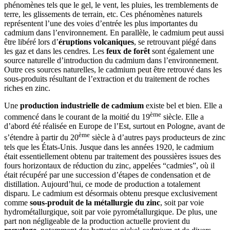
phénomènes tels que le gel, le vent, les pluies, les tremblements de
terre, les glissements de terrain, etc. Ces phénomènes naturels
représentent l’une des voies d’entrée les plus importantes du
cadmium dans l’environnement. En parallèle, le cadmium peut aussi
être libéré lors d’
éruptions volcaniques
, se retrouvant piégé dans
les gaz et dans les cendres. Les
feux de forêt
sont également une
source naturelle d’introduction du cadmium dans l’environnement.
Outre ces sources naturelles, le cadmium peut être retrouvé dans les
sous-produits résultant de l’extraction et du traitement de roches
riches en zinc.
Une
production industrielle de cadmium
existe bel et bien. Elle a
ème
commencé dans le courant de la moitié du 19
siècle. Elle a
d’abord été réalisée en Europe de l’Est, surtout en Pologne, avant de
ème
s’étendre à partir du 20
siècle à d’autres pays producteurs de zinc
tels que les États-Unis. Jusque dans les années 1920, le cadmium
était essentiellement obtenu par traitement des poussières issues des
fours horizontaux de réduction du zinc, appelées “cadmies”, où il
était récupéré par une succession d’étapes de condensation et de
distillation. Aujourd’hui, ce mode de production a totalement
disparu. Le cadmium est désormais obtenu presque exclusivement
comme
sous-produit de la métallurgie du zinc
, soit par voie
hydrométallurgique, soit par voie pyrométallurgique. De plus, une
part non négligeable de la production actuelle provient du