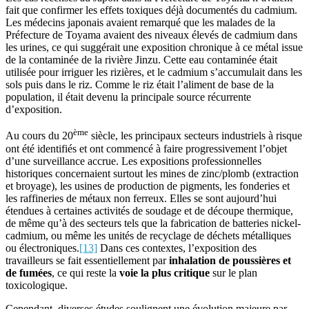
fait que confirmer les effets toxiques déjà documentés du cadmium.
Les médecins japonais avaient remarqué que les malades de la
Préfecture de Toyama avaient des niveaux élevés de cadmium dans
les urines, ce qui suggérait une exposition chronique à ce métal issue
de la contaminée de la rivière Jinzu. Cette eau contaminée était
utilisée pour irriguer les rizières, et le cadmium s’accumulait dans les
sols puis dans le riz. Comme le riz était l’aliment de base de la
population, il était devenu la principale source récurrente
d’exposition.
ème
Au cours du 20
siècle, les principaux secteurs industriels à risque
ont été identifiés et ont commencé à faire progressivement l’objet
d’une surveillance accrue. Les expositions professionnelles
historiques concernaient surtout les mines de zinc/plomb (extraction
et broyage), les usines de production de pigments, les fonderies et
les raffineries de métaux non ferreux. Elles se sont aujourd’hui
étendues à certaines activités de soudage et de découpe thermique,
de même qu’à des secteurs tels que la fabrication de batteries nickel-
cadmium, ou même les unités de recyclage de déchets métalliques
ou électroniques.
[13]
Dans ces contextes, l’exposition des
travailleurs se fait essentiellement par
inhalation de poussières et
de fumées
, ce qui reste la
voie la plus critique
sur le plan
toxicologique.
Cependant, diverses études soulignent une évolution majeure par