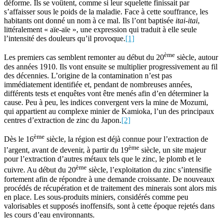
déforme. Ils se voûtent, comme si leur squelette finissait par
s’affaisser sous le poids de la maladie. Face à cette souffrance, les
habitants ont donné un nom à ce mal. Ils l’ont baptisée
itai-itai
,
littéralement « aïe-aïe », une expression qui traduit à elle seule
l’intensité des douleurs qu’il provoque.
[1]
ème
Les premiers cas semblent remonter au début du 20
siècle, autour
des années 1910. Ils vont ensuite se multiplier progressivement au fil
des décennies. L’origine de la contamination n’est pas
immédiatement identifiée et, pendant de nombreuses années,
différents tests et enquêtes vont être menés afin d’en déterminer la
cause. Peu à peu, les indices convergent vers la mine de Mozumi,
qui appartient au complexe minier de Kamioka, l’un des principaux
centres d’extraction de zinc du Japon.
[2]
ème
Dès le 16
siècle, la région est déjà connue pour l’extraction de
ème
l’argent, avant de devenir, à partir du 19
siècle, un site majeur
pour l’extraction d’autres métaux tels que le zinc, le plomb et le
ème
cuivre. Au début du 20
siècle, l’exploitation du zinc s’intensifie
fortement afin de répondre à une demande croissante. De nouveaux
procédés de récupération et de traitement des minerais sont alors mis
en place. Les sous-produits miniers, considérés comme peu
valorisables et supposés inoffensifs, sont à cette époque rejetés dans
les cours d’eau environnants.