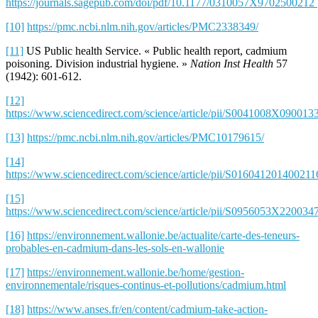
https://journals.sagepub.com/doi/pdf/10.1177/0310057X9702500212
[10]
https://pmc.ncbi.nlm.nih.gov/articles/PMC2338349/
[11]
US Public health Service. « Public health report, cadmium
poisoning. Division industrial hygiene. »
Nation Inst Health
57
(1942): 601-612.
[12]
https://www.sciencedirect.com/science/article/pii/S0041008X09001
[13]
https://pmc.ncbi.nlm.nih.gov/articles/PMC10179615/
[14]
https://www.sciencedirect.com/science/article/pii/S016041201400211
[15]
https://www.sciencedirect.com/science/article/pii/S0956053X220034
[16]
https://environnement.wallonie.be/actualite/carte-des-teneurs-
probables-en-cadmium-dans-les-sols-en-wallonie
[17]
https://environnement.wallonie.be/home/gestion-
environnementale/risques-continus-et-pollutions/cadmium.html
[18]
https://www.anses.fr/en/content/cadmium-take-action-