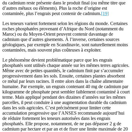
du cadmium reste présente dans le produit final (ou même titre que
d’autres métaux ou élèments). Plus la roche d’origine est
contaminée, plus l’engrais peut contenir de cadmium.
[19]
Les teneurs varient fortement selon les régions du monde. Certaines
roches phosphatées provenant d’Afrique du Nord (notamment du
Maroc) ou du Moyen-Orient peuvent contenir davantage de
cadmium que d’autres gisements. À l’inverse, certaines sources
géologiques, par exemple en Scandinavie, sont naturellement moins
contaminées, mais souvent plus coûteuses à exploiter.
Le phénomène devient problématique parce que les engrais
phosphatés sont utilisés chaque année sur les mêmes terres agricoles.
Même avec de petites quantités, le cadmium finit par s’accumuler
progressivement dans les sols. Ensuite, certaines plantes absorbent
ce métal par leurs racines. Il entre alors dans la chaîne alimentaire
humaine. Par exemple, un engrais contenant 40 mg de cadmium par
kilogramme de phosphate peut sembler faiblement contaminé à court
terme. Mais appliqué pendant des dizaines d’années sur les mêmes
parcelles, il peut conduire à une augmentation durable du cadmium
dans les sols agricoles. C’est précisément pour limiter cette
accumulation progressive que l’ANSES recommande aujourd’hui
de réduire fortement les teneurs autorisées dans les engrais
phosphatés. Elle propose, notamment, de ne pas dépasser 2 g de
cadmium par hectare et par an et de fixer une limite maximale de 20