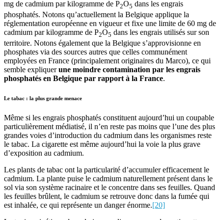
mg de cadmium par kilogramme de P
O
dans les engrais
2
5
phosphatés. Notons qu’actuellement la Belgique applique la
réglementation européenne en vigueur et fixe une limite de 60 mg de
cadmium par kilogramme de P
O
dans les engrais utilisés sur son
2
5
territoire. Notons également que la Belgique s’approvisionne en
phosphates via des sources autres que celles communément
employées en France (principalement originaires du Marco), ce qui
semble expliquer
une moindre contamination par les engrais
phosphatés en Belgique par rapport à la France
.
Le tabac : la plus grande menace
Même si les engrais phosphatés constituent aujourd’hui un coupable
particulièrement médiatisé, il n’en reste pas moins que l’une des plus
grandes voies d’introduction du cadmium dans les organismes reste
le tabac. La cigarette est même aujourd’hui la voie la plus grave
d’exposition au cadmium.
Les plants de tabac ont la particularité d’accumuler efficacement le
cadmium. La plante puise le cadmium naturellement présent dans le
sol via son système racinaire et le concentre dans ses feuilles. Quand
les feuilles brûlent, le cadmium se retrouve donc dans la fumée qui
est inhalée, ce qui représente un danger énorme.
[20]