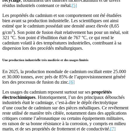
recyclage
, notamment des batteries nickel-cadmium et de divers
résidus industriels contenant ce métal.
[5]
Les propriétés du cadmium et son comportement ont été étudiées
bien avant sa production industrielle. Les scientifiques ont ainsi
estimé que le cadmium possédait une densité assez élevée (8,65
3
g/cm
). Son point de fusion était relativement bas pour un métal, soit
321 °C. Son point d’ébullition était de 767 °C, ce qui rend le
cadmium volatil à des températures industrielles, contribuant à sa
dispersion lors des procédés métallurgiques.
Une production industrielle très modérée et des usages limités
En 2025, la production mondiale de cadmium oscillait entre 25.000
et 30.000 tonnes, avec près de 85% de l’approvisionnement généré
lors des processus de fusion du zinc.
[6]
Les usages du cadmium reposent surtout sur ses
propriétés
électrochimiques
. Historiquement, l’un des principaux débouchés
industriels était le cadmiage, c’est-à-dire le dépôt électrolytique
d’une couche de cadmium sur des pièces métalliques. Ce revêtement
reste utilisé de manière très ciblée, notamment dans des applications
critiques comme l’aéronautique ou certains équipements militaires,
en raison de sa bonne résistance à la corrosion, y compris en milieu
marin, et de ses propriétés de frottement et de conductivité.
[7]