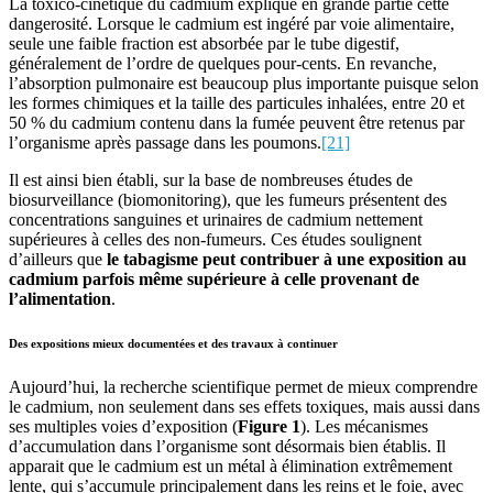
La toxico-cinétique du cadmium explique en grande partie cette
dangerosité. Lorsque le cadmium est ingéré par voie alimentaire,
seule une faible fraction est absorbée par le tube digestif,
généralement de l’ordre de quelques pour-cents. En revanche,
l’absorption pulmonaire est beaucoup plus importante puisque selon
les formes chimiques et la taille des particules inhalées, entre 20 et
50 % du cadmium contenu dans la fumée peuvent être retenus par
l’organisme après passage dans les poumons.
[21]
Il est ainsi bien établi, sur la base de nombreuses études de
biosurveillance (biomonitoring), que les fumeurs présentent des
concentrations sanguines et urinaires de cadmium nettement
supérieures à celles des non-fumeurs. Ces études soulignent
d’ailleurs que
le tabagisme peut contribuer à une exposition au
cadmium parfois même supérieure à celle provenant de
l’alimentation
.
Des expositions mieux documentées et des travaux à continuer
Aujourd’hui, la recherche scientifique permet de mieux comprendre
le cadmium, non seulement dans ses effets toxiques, mais aussi dans
ses multiples voies d’exposition (
Figure 1
). Les mécanismes
d’accumulation dans l’organisme sont désormais bien établis. Il
apparait que le cadmium est un métal à élimination extrêmement
lente, qui s’accumule principalement dans les reins et le foie, avec