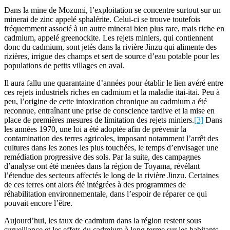
Dans la mine de Mozumi, l’exploitation se concentre surtout sur un
minerai de zinc appelé sphalérite. Celui-ci se trouve toutefois
fréquemment associé à un autre minerai bien plus rare, mais riche en
cadmium, appelé greenockite. Les rejets miniers, qui contiennent
donc du cadmium, sont jetés dans la rivière Jinzu qui alimente des
rizières, irrigue des champs et sert de source d’eau potable pour les
populations de petits villages en aval.
Il aura fallu une quarantaine d’années pour établir le lien avéré entre
ces rejets industriels riches en cadmium et la maladie itai-itai. Peu à
peu, l’origine de cette intoxication chronique au cadmium a été
reconnue, entraînant une prise de conscience tardive et la mise en
place de premières mesures de limitation des rejets miniers.
[3]
Dans
les années 1970, une loi a été adoptée afin de prévenir la
contamination des terres agricoles, imposant notamment l’arrêt des
cultures dans les zones les plus touchées, le temps d’envisager une
remédiation progressive des sols. Par la suite, des campagnes
d’analyse ont été menées dans la région de Toyama, révélant
l’étendue des secteurs affectés le long de la rivière Jinzu. Certaines
de ces terres ont alors été intégrées à des programmes de
réhabilitation environnementale, dans l’espoir de réparer ce qui
pouvait encore l’être.
Aujourd’hui, les taux de cadmium dans la région restent sous
surveillance et les effets du cadmium à long terme sur les habitants