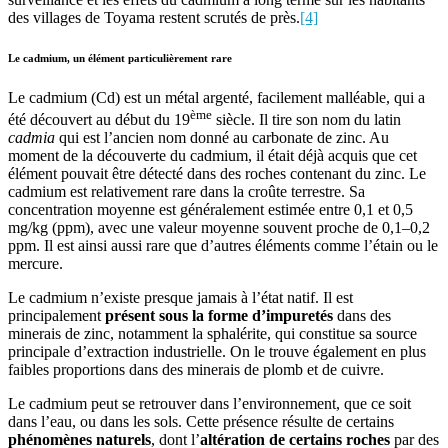
des villages de Toyama restent scrutés de près.
[4]
Le cadmium, un élément particulièrement rare
Le cadmium (Cd) est un métal argenté, facilement malléable, qui a
ème
été découvert au début du 19
siècle. Il tire son nom du latin
cadmia
qui est l’ancien nom donné au carbonate de zinc. Au
moment de la découverte du cadmium, il était déjà acquis que cet
élément pouvait être détecté dans des roches contenant du zinc. Le
cadmium est relativement rare dans la croûte terrestre. Sa
concentration moyenne est généralement estimée entre 0,1 et 0,5
mg/kg (ppm), avec une valeur moyenne souvent proche de 0,1–0,2
ppm. Il est ainsi aussi rare que d’autres éléments comme l’étain ou le
mercure.
Le cadmium n’existe presque jamais à l’état natif. Il est
principalement
présent sous la forme d’impuretés
dans des
minerais de zinc, notamment la sphalérite, qui constitue sa source
principale d’extraction industrielle. On le trouve également en plus
faibles proportions dans des minerais de plomb et de cuivre.
Le cadmium peut se retrouver dans l’environnement, que ce soit
dans l’eau, ou dans les sols. Cette présence résulte de certains
phénomènes naturels
, dont l’
altération de certains roches
par des