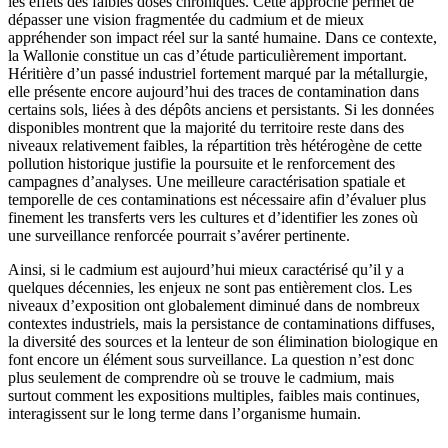
les effets des faibles doses chroniques. Cette approche permet de
dépasser une vision fragmentée du cadmium et de mieux
appréhender son impact réel sur la santé humaine. Dans ce contexte,
la Wallonie constitue un cas d’étude particulièrement important.
Héritière d’un passé industriel fortement marqué par la métallurgie,
elle présente encore aujourd’hui des traces de contamination dans
certains sols, liées à des dépôts anciens et persistants. Si les données
disponibles montrent que la majorité du territoire reste dans des
niveaux relativement faibles, la répartition très hétérogène de cette
pollution historique justifie la poursuite et le renforcement des
campagnes d’analyses. Une meilleure caractérisation spatiale et
temporelle de ces contaminations est nécessaire afin d’évaluer plus
finement les transferts vers les cultures et d’identifier les zones où
une surveillance renforcée pourrait s’avérer pertinente.
Ainsi, si le cadmium est aujourd’hui mieux caractérisé qu’il y a
quelques décennies, les enjeux ne sont pas entièrement clos. Les
niveaux d’exposition ont globalement diminué dans de nombreux
contextes industriels, mais la persistance de contaminations diffuses,
la diversité des sources et la lenteur de son élimination biologique en
font encore un élément sous surveillance. La question n’est donc
plus seulement de comprendre où se trouve le cadmium, mais
surtout comment les expositions multiples, faibles mais continues,
interagissent sur le long terme dans l’organisme humain.