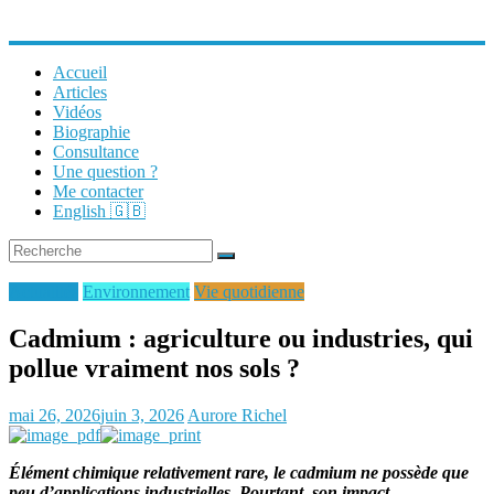
Accueil
Articles
Vidéos
Biographie
Consultance
Une question ?
Me contacter
English 🇬🇧
Actualités
Environnement
Vie quotidienne
Cadmium : agriculture ou industries, qui
pollue vraiment nos sols ?
mai 26, 2026
juin 3, 2026
Aurore Richel
Élément chimique relativement rare, le cadmium ne possède que
peu d’applications industrielles. Pourtant, son impact