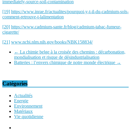
immediately-source-soil-contamination
[19]
https://www.inrae.fr/actualites/pourquoi-y-t-il-du-cadmium-sols-
comment-retrouve-t-lalimentation
[20]
https://www.cadmium-sante.fr/blog/cadmium-tabac-fumeur-
cigarette/
[21]
www.ncbi.nlm.nih.gov/books/NBK158834/
←
La chimie belge à la croisée des chemins : décarbonation,
mondialisation et risque de désindustrialisation
Batteries : l’envers chimique de notre monde électrique
→
Catégories
Actualités
Energie
Environnement
Matériaux
Vie quotidienne