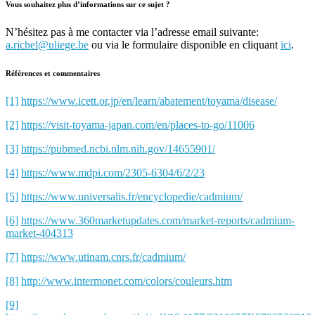
Vous souhaitez plus d’informations sur ce sujet ?
N’hésitez pas à me contacter via l’adresse email suivante:
a.richel@uliege.be
ou via le formulaire disponible en cliquant
ici
.
Références et commentaires
[1]
https://www.icett.or.jp/en/learn/abatement/toyama/disease/
[2]
https://visit-toyama-japan.com/en/places-to-go/11006
[3]
https://pubmed.ncbi.nlm.nih.gov/14655901/
[4]
https://www.mdpi.com/2305-6304/6/2/23
[5]
https://www.universalis.fr/encyclopedie/cadmium/
[6]
https://www.360marketupdates.com/market-reports/cadmium-
market-404313
[7]
https://www.utinam.cnrs.fr/cadmium/
[8]
http://www.intermonet.com/colors/couleurs.htm
[9]